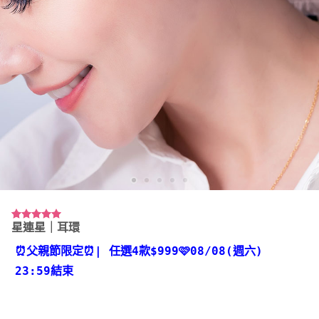
星連星｜耳環
評分
1
5.00
/ 5，已有
位顧客進行
⏰父親節限定⏰
| 任選4款
$999🩷08/08(週六)
評分
23:59結束