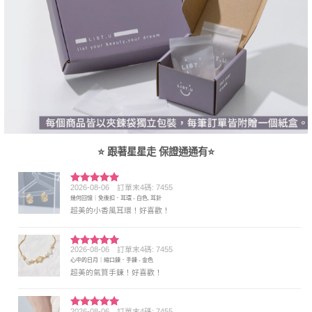
⭐ 跟著星星走 保證通通有⭐
2026-08-06
訂單末4碼: 7455
評分
5
滿
幾何回憶｜免後扣．耳環 - 白色, 耳針
分 5
超美的小香風耳環！好喜歡！
2026-08-06
訂單末4碼: 7455
評分
5
滿
心中的日月｜縮口鍊．手鍊 - 金色
分 5
超美的氣質手鍊！好喜歡！
2026-08-06
訂單末4碼: 7455