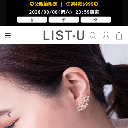
Skip
⏰父親節限定
| 任選4款
$999⏰
to
2026/08/08(週六
) 23:59結束
content
17
38
26
時
分
秒