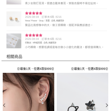
青少女剛打耳洞，很適合戴來養耳，穿脫衣服時不易拉扯到。
2026-08-04
訂單末4碼: 8216
評分
5
滿
Venus' Flower．2way｜耳環 - 白色, 純銀耳針
分 5
實品比我想像中的大，做工很精緻，搭配洋裝應該適合。
2026-08-04
訂單末4碼: 8216
評分
5
滿
印象派｜6件組耳環 - 白色, 純銀耳針
分 5
小巧精緻，想要低調或是每日做小小變化的戴法，都很值得購入。
相關商品
⏰
⏰最後1天．任選4款$999⏰
⏰最後1天．任選4款$999⏰