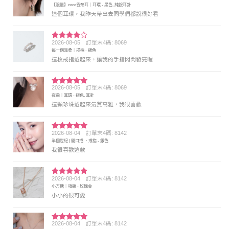
評分
5
滿
【限量】coco香奈耳｜耳環 - 黑色, 純銀耳針
分 5
這個耳環，我昨天帶出去同學們都說很好看
2026-08-05
訂單末4碼: 8069
評分
4
每一個溫柔｜戒指 - 銀色
滿分 5
這枚戒指戴起來，讓我的手指閃閃發亮喔
2026-08-05
訂單末4碼: 8069
評分
5
滿
夜曲｜耳環 - 銀色, 耳針
分 5
這顆珍珠戴起來氣質高雅，我很喜歡
2026-08-04
訂單末4碼: 8142
評分
5
滿
半個世紀 | 開口戒 ．戒指 - 銀色
分 5
我很喜歡這款
2026-08-04
訂單末4碼: 8142
評分
5
滿
小方糖｜項鍊 - 玫瑰金
分 5
小小的很可愛
2026-08-04
訂單末4碼: 8142
評分
5
滿