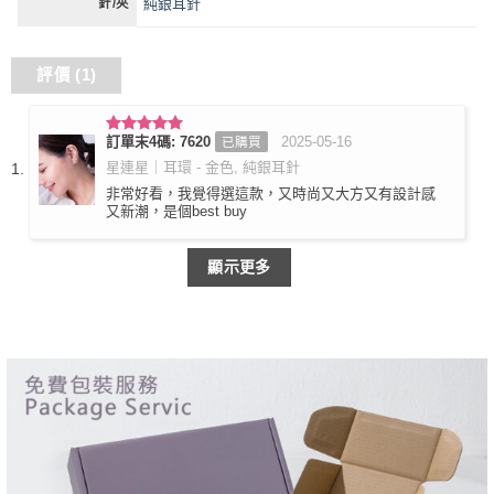
純銀耳針
針/夾
評價 (1)
訂單末4碼: 7620
2025-05-16
已購買
評分
5
滿
分 5
星連星｜耳環 - 金色, 純銀耳針
非常好看，我覺得選這款，又時尚又大方又有設計感
又新潮，是個best buy
顯示更多