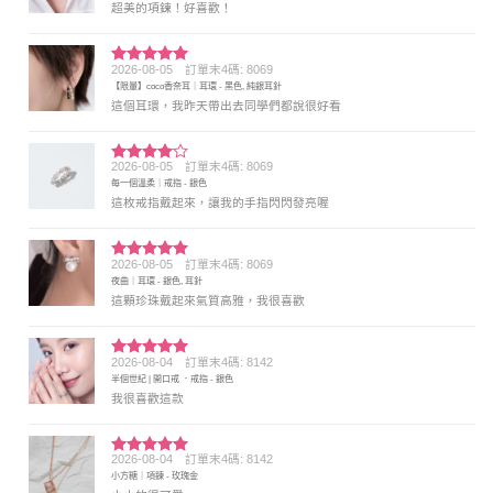
超美的項鍊！好喜歡！
2026-08-05
訂單末4碼: 8069
評分
5
滿
【限量】coco香奈耳｜耳環 - 黑色, 純銀耳針
分 5
這個耳環，我昨天帶出去同學們都說很好看
2026-08-05
訂單末4碼: 8069
評分
4
每一個溫柔｜戒指 - 銀色
滿分 5
這枚戒指戴起來，讓我的手指閃閃發亮喔
2026-08-05
訂單末4碼: 8069
評分
5
滿
夜曲｜耳環 - 銀色, 耳針
分 5
這顆珍珠戴起來氣質高雅，我很喜歡
2026-08-04
訂單末4碼: 8142
評分
5
滿
半個世紀 | 開口戒 ．戒指 - 銀色
分 5
我很喜歡這款
2026-08-04
訂單末4碼: 8142
評分
5
滿
小方糖｜項鍊 - 玫瑰金
分 5