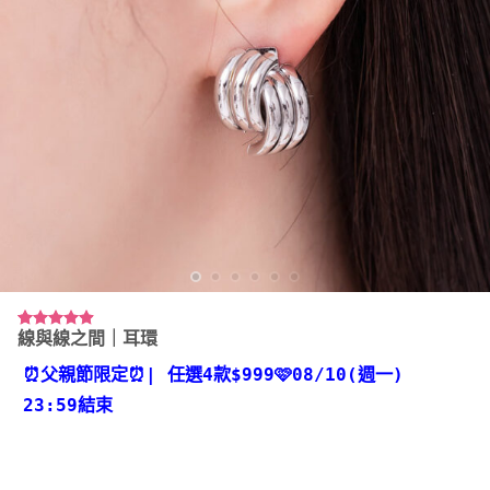
線與線之間｜耳環
評分
7
4.86
/ 5，已有
位顧客進
⏰父親節限定⏰
| 任選4款
$999🩷08/10(週一)
行評分
23:59結束