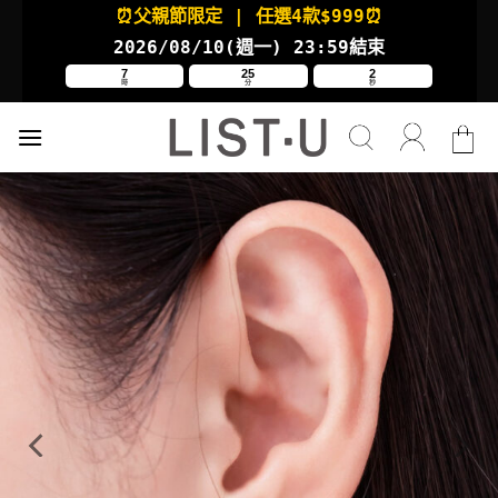
Skip
⏰父親節限定
| 任選4款
$999⏰
to
2026/08/10(週一
) 23:59結束
content
7
25
2
時
分
秒