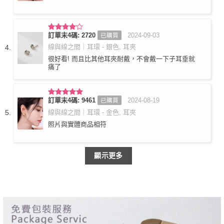
訂單末4碼: 2720
2024-09-03
已購買
評分
4
滿分 5
線與線之間｜耳環 - 銀色, 耳夾
很好看! 而且比其他耳夾耐戴，不會戴一下子耳垂就
痛了
訂單末4碼: 9461
2024-08-19
已購買
評分
5
滿
分 5
線與線之間｜耳環 - 金色, 耳夾
照片與實體商品相符
顯示更多