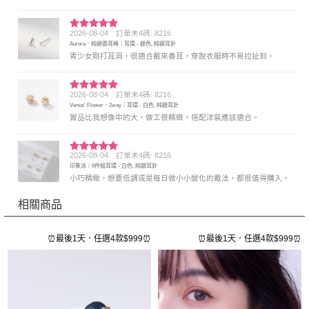
2026-08-04
訂單末4碼: 8216
評分
5
滿
Aurora．純銀養耳棒｜耳環 - 銀色, 純銀耳針
分 5
青少女剛打耳洞，很適合戴來養耳，穿脫衣服時不易拉扯到。
2026-08-04
訂單末4碼: 8216
評分
5
滿
Venus' Flower．2way｜耳環 - 白色, 純銀耳針
分 5
實品比我想像中的大，做工很精緻，搭配洋裝應該適合。
2026-08-04
訂單末4碼: 8216
評分
5
滿
印象派｜6件組耳環 - 白色, 純銀耳針
分 5
小巧精緻，想要低調或是每日做小小變化的戴法，都很值得購入。
相關商品
⏰
⏰最後1天．任選4款$999⏰
⏰最後1天．任選4款$999⏰