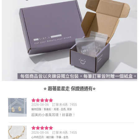
⭐ 跟著星星走 保證通通有⭐
2026-08-06
訂單末4碼: 7455
評分
5
滿
幾何回憶｜免後扣．耳環 - 白色, 耳針
分 5
超美的小香風耳環！好喜歡！
2026-08-06
訂單末4碼: 7455
評分
5
滿
心中的日月｜縮口鍊．手鍊 - 金色
分 5