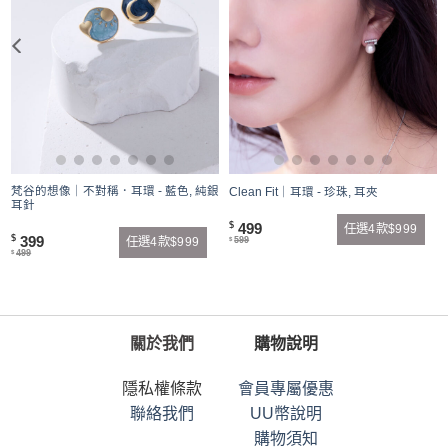
梵谷的想像｜不對稱．耳環 - 藍色, 純銀
Clean Fit｜耳環 - 珍珠, 耳夾
耳針
499
$
任選4款$999
399
$
599
任選4款$999
$
499
$
關於我們
購物說明
隱私權條款
會員專屬優惠
聯絡我們
UU幣說明
購物須知