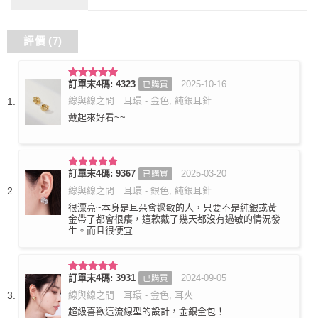
評價 (7)
訂單末4碼: 4323
2025-10-16
已購買
評分
5
滿
分 5
線與線之間｜耳環 - 金色, 純銀耳針
戴起來好看~~
訂單末4碼: 9367
2025-03-20
已購買
評分
5
滿
分 5
線與線之間｜耳環 - 銀色, 純銀耳針
很漂亮~本身是耳朵會過敏的人，只要不是純銀或黃
金帶了都會很癢，這款戴了幾天都沒有過敏的情況發
生。而且很便宜
訂單末4碼: 3931
2024-09-05
已購買
評分
5
滿
分 5
線與線之間｜耳環 - 金色, 耳夾
超級喜歡這流線型的設計，金銀全包！