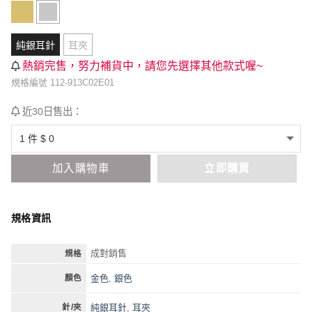
純銀耳針
耳夾
熱銷完售，努力補貨中，請您先選擇其他款式喔~
規格編號 112-913C02E01
近30日售出：
加入購物車
立即購買
規格資訊
成對銷售
規格
金色
,
銀色
顏色
純銀耳針
,
耳夾
針/夾