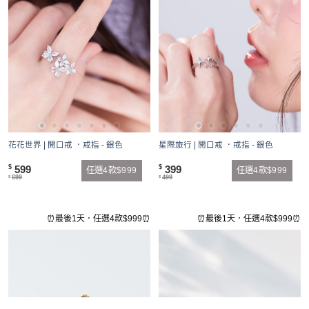
花花世界 | 開口戒 ．戒指 - 銀色
星際旅行 | 開口戒 ．戒指 - 銀色
599
399
$
$
任選4款$999
任選4款$999
699
499
$
$
⏰最後1天．任選4款$999⏰
⏰最後1天．任選4款$999⏰