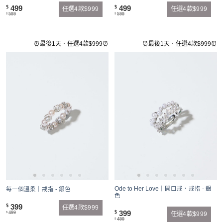
499
499
$
$
任選4款$999
任選4款$999
599
599
$
$
⏰最後1天．任選4款$999⏰
⏰最後1天．任選4款$999⏰
Ode to Her Love｜開口戒．戒指 - 銀
每一個溫柔｜戒指 - 銀色
色
399
$
任選4款$999
399
$
499
任選4款$999
$
499
$