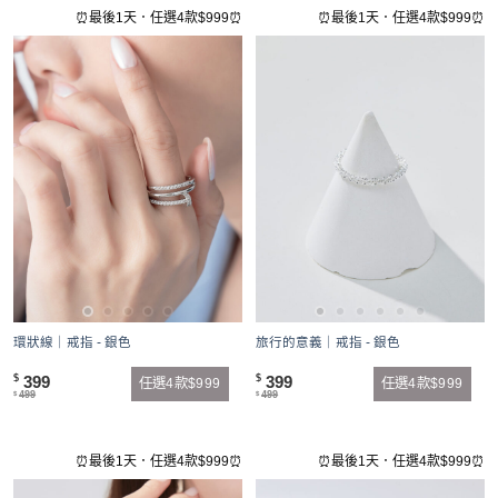
⏰最後1天．任選4款$999⏰
⏰最後1天．任選4款$999⏰
環狀線｜戒指 - 銀色
旅行的意義｜戒指 - 銀色
399
399
$
$
任選4款$999
任選4款$999
499
499
$
$
⏰最後1天．任選4款$999⏰
⏰最後1天．任選4款$999⏰