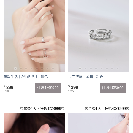
簡單生活｜3件組戒指 - 銀色
未完待續｜戒指 - 銀色
399
399
$
$
任選4款$999
任選4款$999
499
499
$
$
⏰最後1天．任選4款$999⏰
⏰最後1天．任選4款$999⏰