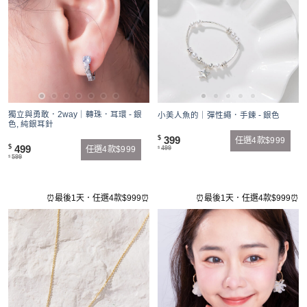
獨立與勇敢．2way｜轉珠．耳環 - 銀
小美人魚的｜彈性繩．手鍊 - 銀色
色, 純銀耳針
399
$
任選4款$999
499
$
499
任選4款$999
$
599
$
⏰最後1天．任選4款$999⏰
⏰最後1天．任選4款$999⏰