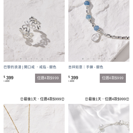
巴黎的浪漫 | 開口戒 ．戒指 - 銀色
吉祥如意｜手鍊 - 銀色
399
399
$
$
任選4款$999
任選4款$999
499
499
$
$
⏰最後1天．任選4款$999⏰
⏰最後1天．任選4款$999⏰